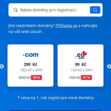
Název domény k registraci nebo převodu
Jste vlastníkem domény?
Přihlaste se
a nahrajte
na váš web obsah.
299 Kč
99 Kč
362 Kč s DPH
120 Kč s DPH
600 Kč
169 Kč
50 %
41 %
* cena na 1. rok registrace nové domény