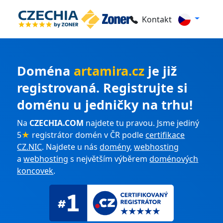
Kontakt
Doména
artamira.cz
je již
registrovaná. Registrujte si
doménu u jedničky na trhu!
Na
CZECHIA.COM
najdete tu pravou. Jsme jediný
5
★
registrátor domén v ČR podle
certifikace
CZ.NIC
. Najdete u nás
domény
,
webhosting
a
webhosting
s největším výběrem
doménových
koncovek
.